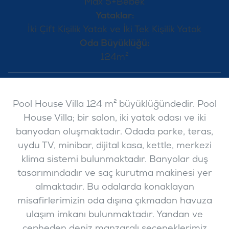
Max 5+Bebek
Yataklar:
İki Çift Kişilik Yatak ve İki Tek Kişilik Yatak
Oda Büyüklüğü:
124m²
Pool House Villa 124 m² büyüklüğündedir. Pool
House Villa; bir salon, iki yatak odası ve iki
banyodan oluşmaktadır. Odada parke, teras,
uydu TV, minibar, dijital kasa, kettle, merkezi
klima sistemi bulunmaktadır. Banyolar duş
tasarımındadır ve saç kurutma makinesi yer
almaktadır. Bu odalarda konaklayan
misafirlerimizin oda dışına çıkmadan havuza
ulaşım imkanı bulunmaktadır. Yandan ve
cepheden deniz manzaralı seçeneklerimiz