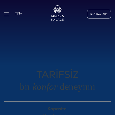
TR
REZERVASYON
TARİFSİZ
bir
konfor
deneyimi
Kapasite: