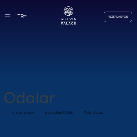
TR
REZERVASYON
Odalar
Tümünü Gör
Standart Oda
Aile Odası