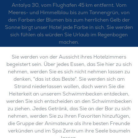
Antalya 30, vom Flughafen 45 km entfernt. Vom
Meeres- und Himmelblau bis zum Tannengrün, von
den Farben der Blumen bis zum herrlichen Gelb der
Sonne birgt unser Hotel jede Farbe in sich. Sie werden
sich fühlen als würden Sie Urlaub im Regenbogen
machen.
Sie werden von der Aussicht ihres Hotelzimmers
begeistert sein. Über jedes Essen, das Sie hier zu sich
nehmen, werden Sie es sich nicht nehmen lassen zu
denken, "das ist das Beste". Sie werden sich am
Strand niederlassen wollen, doch wenn Sie die
Heiterkeit an unserem Schwimmbecken entdecken,
werden Sie sich entscheiden an den Schwimmbecken
zu ziehen. Jedes Getränk, das Sie an der Bar zu sich
nehmen, werden Sie zu ihren Favoriten hinzufügen,
die Gruppe der Animateure als ihre besten Freunde
verkünden und im Spa Zentrum ihre Seele baumeln